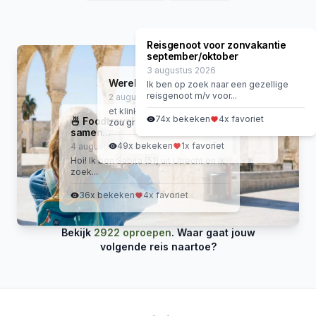
Reisgenoot voor zonvakantie
september/oktober
3 augustus 2026
Wereldreis
Ik ben op zoek naar een gezellige
reisgenoot m/v voor...
2 augustus 2026
et klinkt misschien spannend, maar ik
74
x bekeken
4
x favoriet
🍜 Foodtravel buddy gezocht:
zou graag een wereldreis...
samen...
49
x bekeken
1
x favoriet
4 augustus 2026
Hoi! Ik ben Sabita (51) uit Utrecht en ik
zoek...
36
x bekeken
4
x favoriet
Bekijk
2922 oproepen
. Waar gaat jouw
volgende reis naartoe?