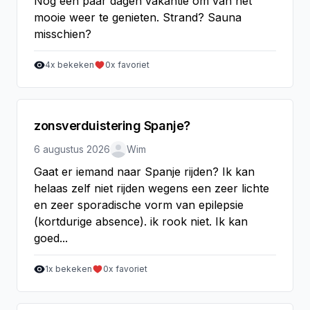
Nog een paar dagen vakantie om van het
mooie weer te genieten. Strand? Sauna
misschien?
4
x bekeken
0
x favoriet
zonsverduistering Spanje?
6 augustus 2026
Wim
Gaat er iemand naar Spanje rijden? Ik kan
helaas zelf niet rijden wegens een zeer lichte
en zeer sporadische vorm van epilepsie
(kortdurige absence). ik rook niet. Ik kan
goed...
1
x bekeken
0
x favoriet