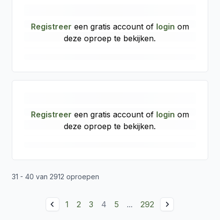
Registreer
een gratis account of
login
om
deze oproep te bekijken.
Registreer
een gratis account of
login
om
deze oproep te bekijken.
31 - 40 van 2912 oproepen
1
2
3
4
5
...
292