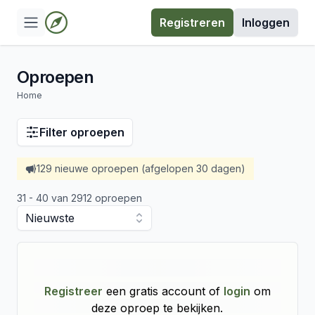
Registreren
Inloggen
Oproepen
Home
Filter oproepen
129 nieuwe oproepen (afgelopen 30 dagen)
31 - 40 van 2912 oproepen
Nieuwste
Registreer
een gratis account of
login
om
deze oproep te bekijken.