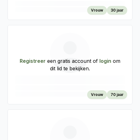
Vrouw
30 jaar
Registreer
een gratis account of
login
om
dit lid te bekijken.
Vrouw
70 jaar