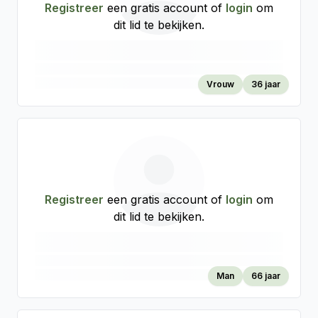
Registreer
een gratis account of
login
om
dit lid te bekijken.
Vrouw
36 jaar
Registreer
een gratis account of
login
om
dit lid te bekijken.
Man
66 jaar