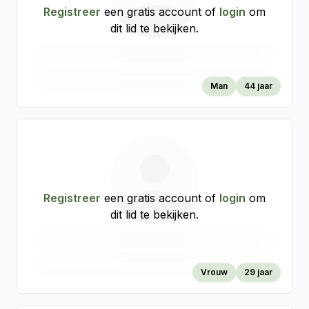
Registreer
een gratis account of
login
om
dit lid te bekijken.
Man
44 jaar
Registreer
een gratis account of
login
om
dit lid te bekijken.
Vrouw
29 jaar