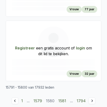
Vrouw
77 jaar
Registreer
een gratis account of
login
om
dit lid te bekijken.
Vrouw
32 jaar
15791 - 15800 van 17932 leden
1
...
1579
1580
1581
...
1794