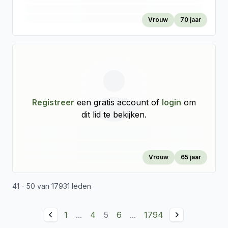
Vrouw
70 jaar
Registreer
een gratis account of
login
om
dit lid te bekijken.
Vrouw
65 jaar
41 - 50 van 17931 leden
1
...
4
5
6
...
1794