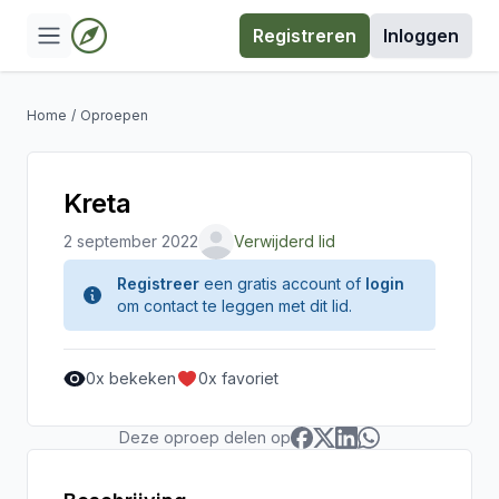
Registreren
Inloggen
Home
/
Oproepen
Kreta
2 september 2022
Verwijderd lid
Registreer
een gratis account of
login
om contact te leggen met dit lid.
0
x bekeken
0
x favoriet
Deze oproep delen op