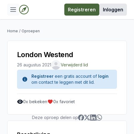
Registreren
Inloggen
Home
/
Oproepen
London Westend
26 augustus 2021
Verwijderd lid
Registreer
een gratis account of
login
om contact te leggen met dit lid.
0
x bekeken
0
x favoriet
Deze oproep delen op