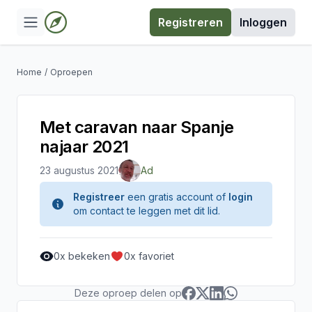
Registreren
Inloggen
Home
/
Oproepen
Met caravan naar Spanje
najaar 2021
23 augustus 2021
Ad
Registreer
een gratis account of
login
om contact te leggen met dit lid.
0
x bekeken
0
x favoriet
Deze oproep delen op