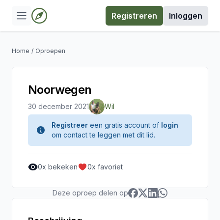
Registreren
Inloggen
Home
/
Oproepen
Noorwegen
30 december 2021
Wil
Registreer
een gratis account of
login
om contact te leggen met dit lid.
0
x bekeken
0
x favoriet
Deze oproep delen op