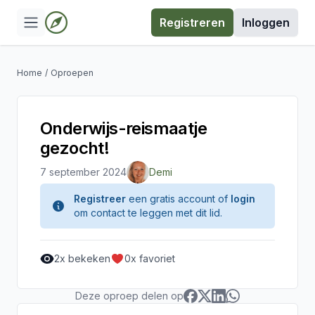
Registreren
Inloggen
Home
/
Oproepen
Onderwijs-reismaatje
gezocht!
7 september 2024
Demi
Registreer
een gratis account of
login
om contact te leggen met dit lid.
2
x bekeken
0
x favoriet
Deze oproep delen op