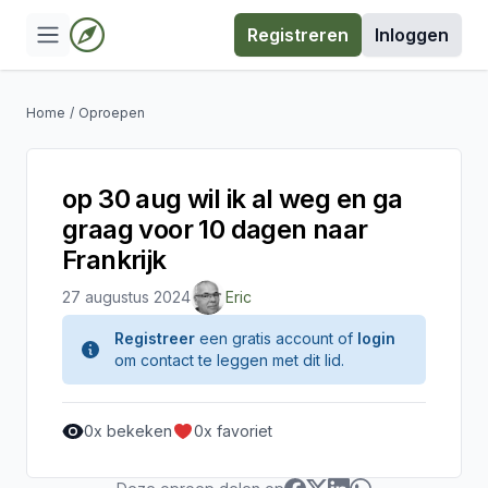
Registreren
Inloggen
Home
/
Oproepen
op 30 aug wil ik al weg en ga
graag voor 10 dagen naar
Frankrijk
27 augustus 2024
Eric
Registreer
een gratis account of
login
om contact te leggen met dit lid.
0
x bekeken
0
x favoriet