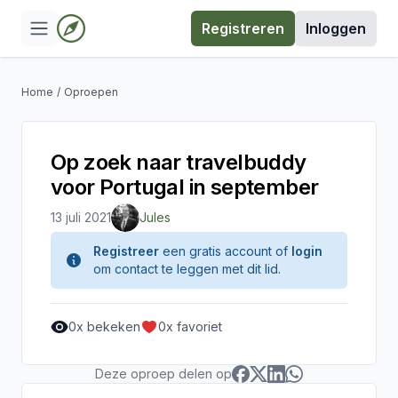
Registreren
Inloggen
Home
/
Oproepen
Op zoek naar travelbuddy
voor Portugal in september
13 juli 2021
Jules
Registreer
een gratis account of
login
om contact te leggen met dit lid.
0
x bekeken
0
x favoriet
Deze oproep delen op