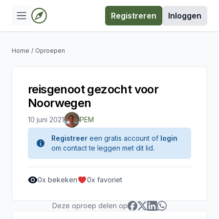
Registreren
Inloggen
Home
/
Oproepen
reisgenoot gezocht voor
Noorwegen
10 juni 2021
PEM
Registreer
een gratis account of
login
om contact te leggen met dit lid.
0
x bekeken
0
x favoriet
Deze oproep delen op