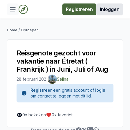
Registreren
Inloggen
Home
/
Oproepen
Reisgenote gezocht voor
vakantie naar Étretat (
Frankrijk ) in Juni, Juli of Aug
28 februari 2021
Selina
Registreer
een gratis account of
login
om contact te leggen met dit lid.
0
x bekeken
0
x favoriet