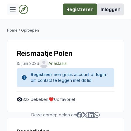
Registreren
Inloggen
Home
/
Oproepen
Reismaatje Polen
15 juni 2026
Anastasia
Registreer
een gratis account of
login
om contact te leggen met dit lid.
32
x bekeken
0
x favoriet
Deze oproep delen op