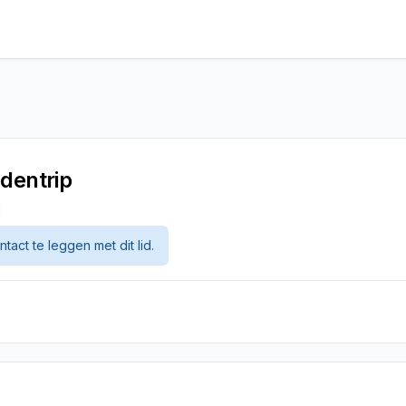
dentrip
d
tact te leggen met dit lid.