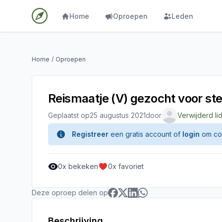
Home
Oproepen
Leden
Home
/
Oproepen
Reismaatje (V) gezocht voor ste
Geplaatst op
25 augustus 2021
door
Verwijderd li
Registreer
een gratis account of
login
om con
0
x bekeken
0
x favoriet
Deze oproep delen op
Beschrijving