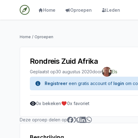
Home
Oproepen
Leden
Home
/
Oproepen
Rondreis Zuid Afrika
Geplaatst op
30 augustus 2020
door
Els
Registreer
een gratis account of
login
om con
0
x bekeken
0
x favoriet
Deze oproep delen op
Beschrijving