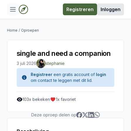
Registreren
Inloggen
Home
/
Oproepen
single and need a companion
3 juli 2026
stephanie
Registreer
een gratis account of
login
om contact te leggen met dit lid.
103
x bekeken
1
x favoriet
Deze oproep delen op