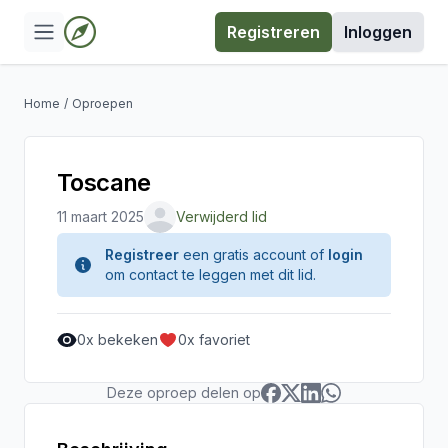
Registreren
Inloggen
Home
/
Oproepen
Toscane
11 maart 2025
Verwijderd lid
Registreer
een gratis account of
login
om contact te leggen met dit lid.
0
x bekeken
0
x favoriet
Deze oproep delen op