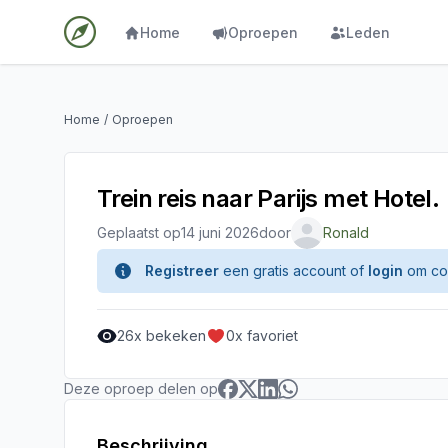
Home
Oproepen
Leden
Home
/
Oproepen
Trein reis naar Parijs met Hotel.
Geplaatst op
14 juni 2026
door
Ronald
Registreer
een gratis account of
login
om con
26
x bekeken
0
x favoriet
Deze oproep delen op
Beschrijving