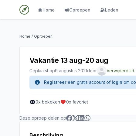
Home
Oproepen
Leden
Home
/
Oproepen
Vakantie 13 aug-20 aug
Geplaatst op
9 augustus 2021
door
Verwijderd lid
Registreer
een gratis account of
login
om con
0
x bekeken
0
x favoriet
Deze oproep delen op
Beschrijving