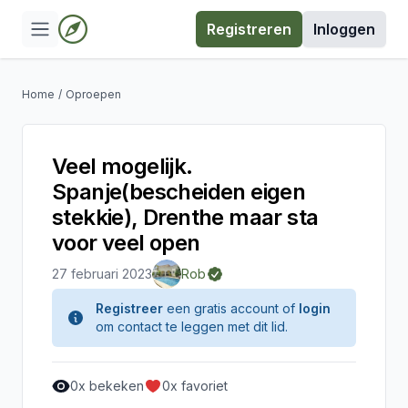
Registreren
Inloggen
Home
/
Oproepen
Veel mogelijk.
Spanje(bescheiden eigen
stekkie), Drenthe maar sta
voor veel open
27 februari 2023
Rob
Registreer
een gratis account of
login
om contact te leggen met dit lid.
0
x bekeken
0
x favoriet