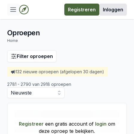
Registreren
Inloggen
Oproepen
Home
Filter oproepen
132 nieuwe oproepen (afgelopen 30 dagen)
2781 - 2790 van 2918 oproepen
Nieuwste
Registreer
een gratis account of
login
om
deze oproep te bekijken.