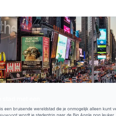
e stad met een
s een bruisende wereldstad die je onmogelijk alleen kunt 
heerder
isgenoot wordt je stedentrip naar de Big Apple nog leuker