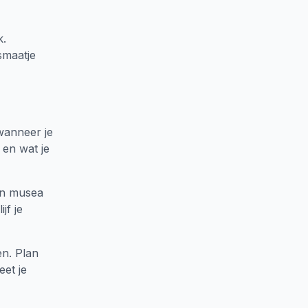
k.
smaatje
wanneer je
 en wat je
van musea
jf je
en. Plan
eet je