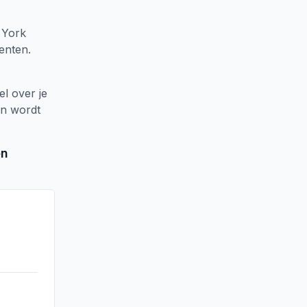
 York
enten.
el over je
en wordt
en