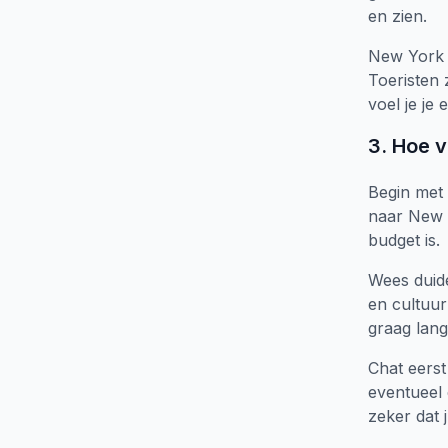
en zien.
New York i
Toeristen 
voel je je
3. Hoe v
Begin met 
naar New Y
budget is.
Wees duide
en cultuur
graag lan
Chat eerst
eventueel 
zeker dat j