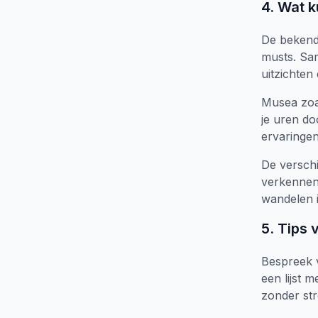
4. Wat k
De bekende
musts. Sa
uitzichten
Musea zoa
je uren do
ervaringen
De verschi
verkennen.
wandelen i
5. Tips 
Bespreek v
een lijst 
zonder stre