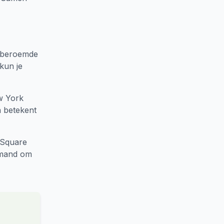
ldberoemde
kun je
ew York
n betekent
 Square
iemand om