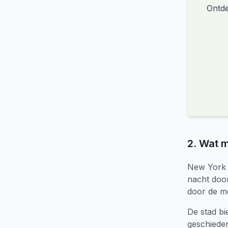
Ontde
2. Wat 
New York 
nacht door
door de m
De stad bi
geschieden