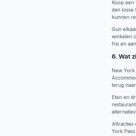
Koop een 
dan losse 
kunnen re
Gun elkaar
winkelen 
fris en a
6. Wat z
New York s
Accommodat
terug naar
Eten en dri
restaurant
alternatie
Attracties
York Pass 