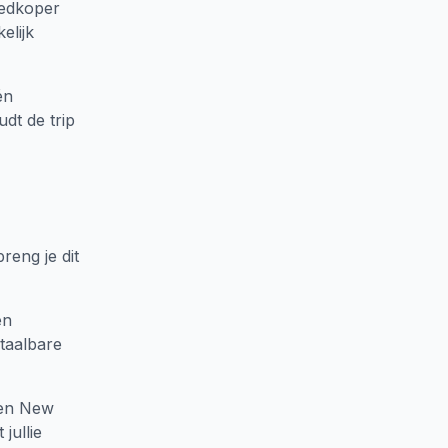
oedkoper
elijk
én
dt de trip
reng je dit
en
etaalbare
Een New
jullie