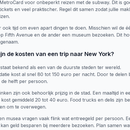
MetroCard voor onbeperkt reizen met de subway. Dit is g
tickets en veel praktischer. Regel dit samen zodat jullie makk
izen.
 ook tijd om even apart dingen te doen. Misschien wil de é
op Fifth Avenue en de ander een museum bezoeken. Dit hou
angenaam.
ijn de kosten van een trip naar New York?
taat bekend als een van de duurste steden ter wereld.
ie kost al snel 80 tot 150 euro per nacht. Door te delen b
 de helft per persoon.
nken zijn ook behoorlijk prijzig in de stad. Een maaltijd in e
 kost gemiddeld 20 tot 40 euro. Food trucks en delis zijn b
ven om te overwegen.
 en musea vragen vaak flink wat entreegeld per persoon. 
kan geld besparen bij meerdere bezoeken. Plan samen wat 