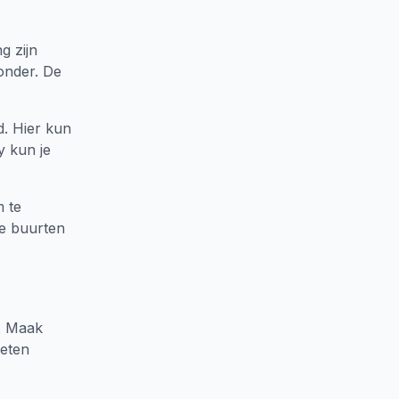
g zijn
onder. De
. Hier kun
y kun je
m te
ze buurten
k. Maak
ieten