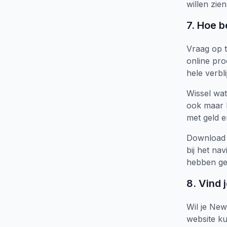
willen zie
7. Hoe b
Vraag op t
online pro
hele verblij
Wissel wat
ook maar l
met geld e
Download 
bij het na
hebben geï
8. Vind
Wil je Ne
website k