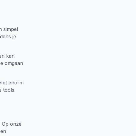
n simpel
jdens je
nen kan
lie omgaan
elpt enorm
e tools
? Op onze
een