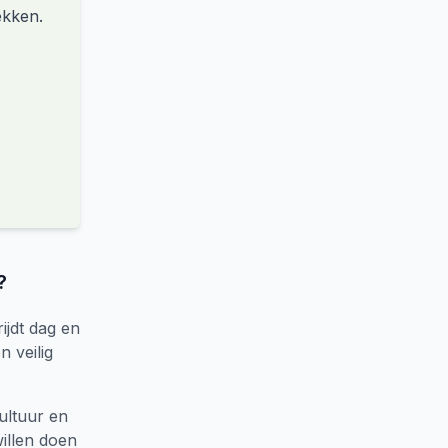
ekken.
?
jdt dag en
n veilig
cultuur en
willen doen