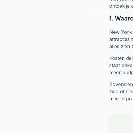
ontdek je 
1
reactie
1. Waar
New York 
attracties
alles zien 
Kosten del
staat beke
meer budge
Bovendien 
zien of Ce
mee te pra