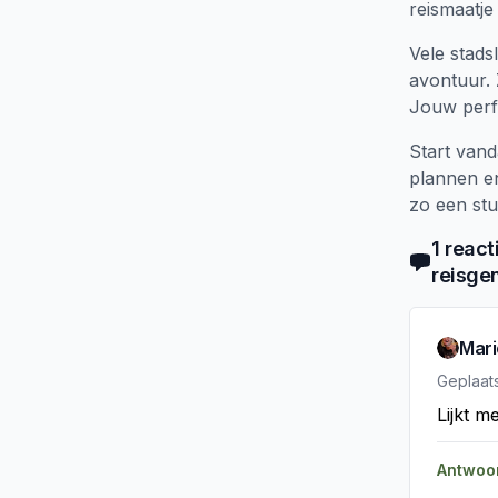
reismaatje
Vele stads
avontuur. 
Jouw perfe
Start vand
plannen e
zo een stu
1
react
reisge
Mar
Geplaat
Lijkt m
Antwoo