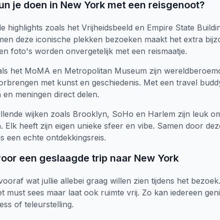
un je doen in New York met een reisgenoot?
 highlights zoals het Vrijheidsbeeld en Empire State Buildin
men deze iconische plekken bezoeken maakt het extra bijz
 en foto's worden onvergetelijk met een reismaatje.
ls het MoMA en Metropolitan Museum zijn wereldberoemd
orbrengen met kunst en geschiedenis. Met een travel budd
 en meningen direct delen.
llende wijken zoals Brooklyn, SoHo en Harlem zijn leuk o
 Elk heeft zijn eigen unieke sfeer en vibe. Samen door de
s een echte ontdekkingsreis.
voor een geslaagde trip naar New York
ooraf wat jullie allebei graag willen zien tijdens het bezoe
met must sees maar laat ook ruimte vrij. Zo kan iedereen gen
ss of teleurstelling.