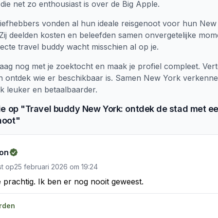
 die net zo enthousiast is over de Big Apple.
liefhebbers vonden al hun ideale reisgenoot voor hun New
Zij deelden kosten en beleefden samen onvergetelijke mom
cte travel buddy wacht misschien al op je.
aag nog met je zoektocht en maak je profiel compleet. Vert
n ontdek wie er beschikbaar is. Samen New York verkenn
k leuker en betaalbaarder.
ie
op "
Travel buddy New York: ontdek de stad met e
noot
"
ion
st op
25 februari 2026
om
19:24
e prachtig. Ik ben er nog nooit geweest.
rden