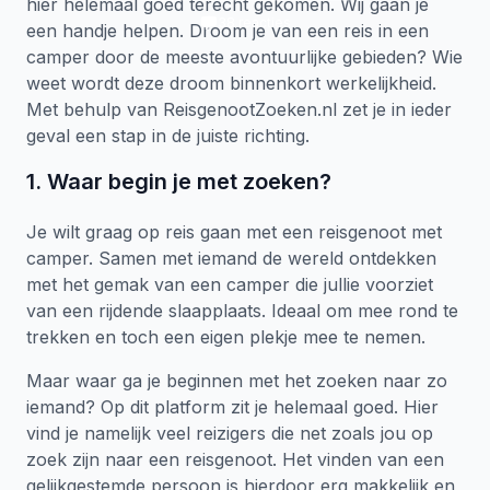
hier helemaal goed terecht gekomen. Wij gaan je
38
reacties
een handje helpen. Droom je van een reis in een
camper door de meeste avontuurlijke gebieden? Wie
weet wordt deze droom binnenkort werkelijkheid.
Met behulp van ReisgenootZoeken.nl zet je in ieder
geval een stap in de juiste richting.
1. Waar begin je met zoeken?
Je wilt graag op reis gaan met een reisgenoot met
camper. Samen met iemand de wereld ontdekken
met het gemak van een camper die jullie voorziet
van een rijdende slaapplaats. Ideaal om mee rond te
trekken en toch een eigen plekje mee te nemen.
Maar waar ga je beginnen met het zoeken naar zo
iemand? Op dit platform zit je helemaal goed. Hier
vind je namelijk veel reizigers die net zoals jou op
zoek zijn naar een reisgenoot. Het vinden van een
gelijkgestemde persoon is hierdoor erg makkelijk en