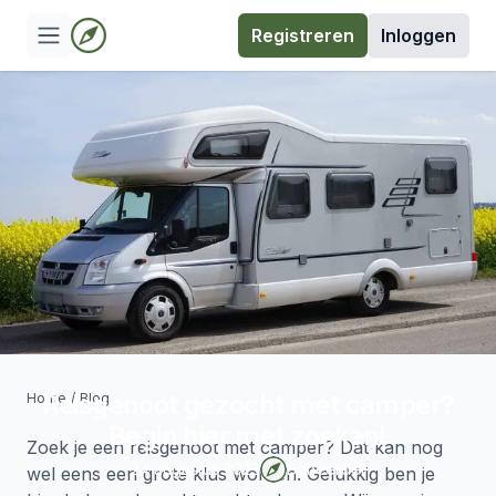
Registreren
Inloggen
Reisgenoot gezocht met camper?
Home
/
Blog
Begin hier met zoeken!
Zoek je een reisgenoot met camper? Dat kan nog
24 augustus 2023
Beheerder
wel eens een grote klus worden. Gelukkig ben je