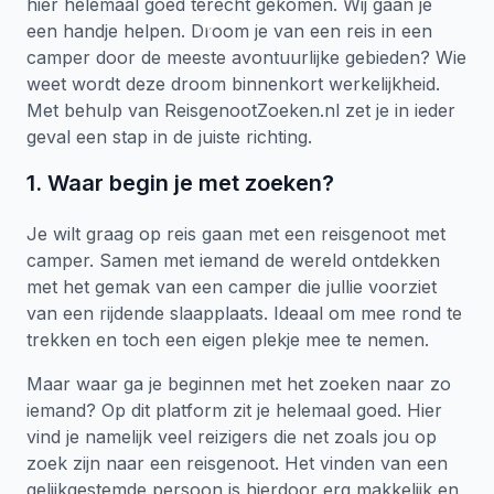
hier helemaal goed terecht gekomen. Wij gaan je
38
reacties
een handje helpen. Droom je van een reis in een
camper door de meeste avontuurlijke gebieden? Wie
weet wordt deze droom binnenkort werkelijkheid.
Met behulp van ReisgenootZoeken.nl zet je in ieder
geval een stap in de juiste richting.
1. Waar begin je met zoeken?
Je wilt graag op reis gaan met een reisgenoot met
camper. Samen met iemand de wereld ontdekken
met het gemak van een camper die jullie voorziet
van een rijdende slaapplaats. Ideaal om mee rond te
trekken en toch een eigen plekje mee te nemen.
Maar waar ga je beginnen met het zoeken naar zo
iemand? Op dit platform zit je helemaal goed. Hier
vind je namelijk veel reizigers die net zoals jou op
zoek zijn naar een reisgenoot. Het vinden van een
gelijkgestemde persoon is hierdoor erg makkelijk en