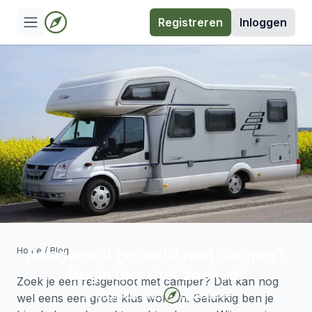
Registreren
Inloggen
Reisgenoot gezocht met camper?
Home
/
Blog
Begin hier met zoeken!
Zoek je een reisgenoot met camper? Dat kan nog
24 augustus 2023
Beheerder
wel eens een grote klus worden. Gelukkig ben je