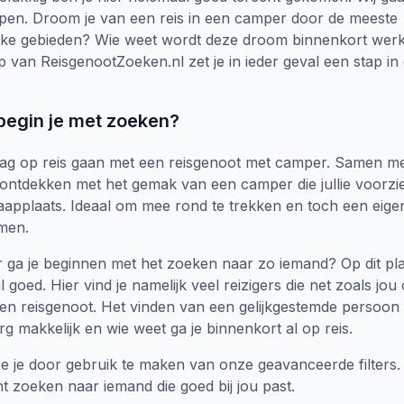
lpen. Droom je van een reis in een camper door de meeste
jke gebieden? Wie weet wordt deze droom binnenkort werke
 van ReisgenootZoeken.nl zet je in ieder geval een stap in d
begin je met zoeken?
raag op reis gaan met een reisgenoot met camper. Samen m
ontdekken met het gemak van een camper die jullie voorzi
laapplaats. Ideaal om mee rond te trekken en toch een eige
men.
ga je beginnen met het zoeken naar zo iemand? Op dit pla
l goed. Hier vind je namelijk veel reizigers die net zoals jo
een reisgenoot. Het vinden van een gelijkgestemde persoon 
rg makkelijk en wie weet ga je binnenkort al op reis.
 je door gebruik te maken van onze geavanceerde filters.
ht zoeken naar iemand die goed bij jou past.