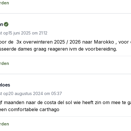
rden
on
st op
15 juni 2025
om
21:12
voor de  3x overwinteren 2025 / 2026 naar Marokko , voor 
esseerde dames graag reageren ivm de voorbereiding.
rden
loes
st op
20 augustus 2024
om
05:37
ijf maanden naar de costa del sol wie heeft zin om mee te ga
 een comfortabele carthago
rden