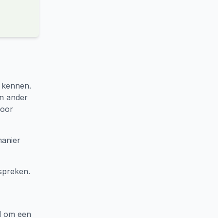
t kennen.
en ander
door
manier
espreken.
jd om een