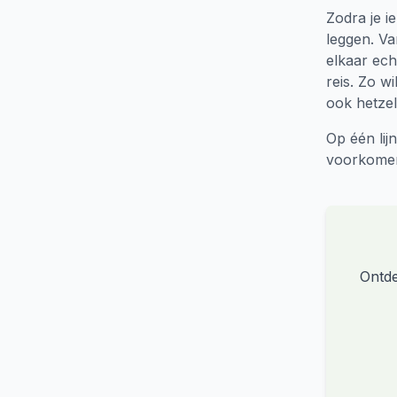
Zodra je i
leggen. V
elkaar ech
reis. Zo w
ook hetzel
Op één lij
voorkomen 
Ontde