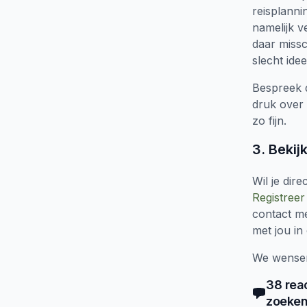
reisplannin
namelijk v
daar missc
slecht idee
Bespreek du
druk over 
zo fijn.
3. Bekij
Wil je dir
Registreer
contact me
met jou in
We wensen 
38
rea
zoeken