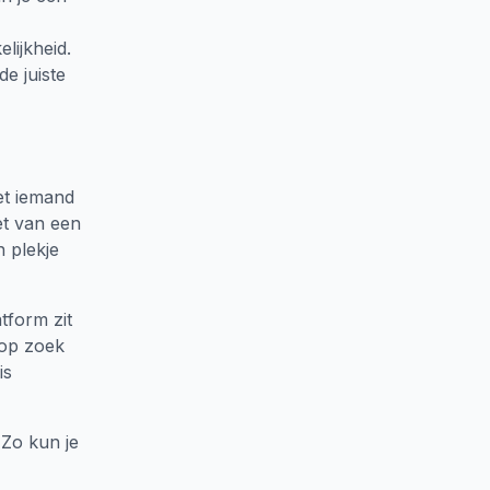
lijkheid.
e juiste
et iemand
et van een
n plekje
tform zit
u op zoek
is
 Zo kun je