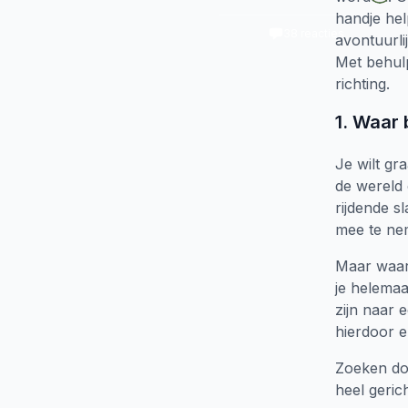
handje he
38
reacties
avontuurli
Met behulp
richting.
1. Waar 
Je wilt g
de wereld 
rijdende s
mee te ne
Maar waar 
je helemaa
zijn naar 
hierdoor e
Zoeken doe
heel geric