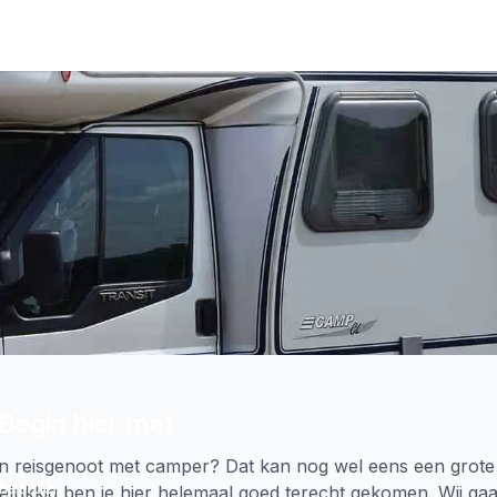
Begin hier met
en reisgenoot met camper? Dat kan nog wel eens een grote
heerder
lukkig ben je hier helemaal goed terecht gekomen. Wij gaa