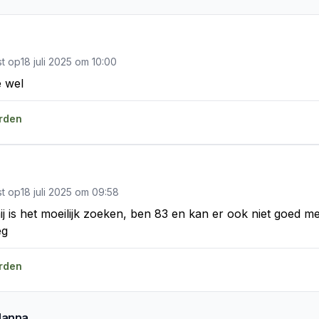
st op
18 juli 2025
om
10:00
e wel
rden
st op
18 juli 2025
om
09:58
j is het moeilijk zoeken, ben 83 en kan er ook niet goed me
eg
rden
anna