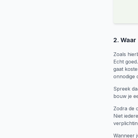
2. Waar 
Zoals hier
Echt goed.
gaat koste
onnodige d
Spreek da
bouw je ee
Zodra de c
Niet ieder
verplichti
Wanneer ju