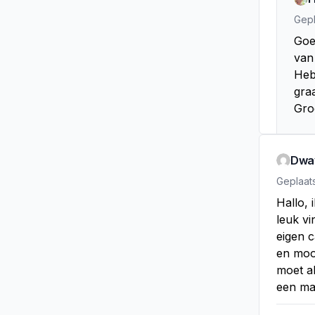
Gepl
Goe
van
Heb 
gra
Gro
Dwa
Geplaat
Hallo, 
leuk vi
eigen c
en mooi
moet al
een maa