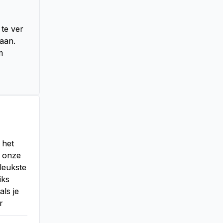
e ver 
an. 
 
het 
 onze 
eukste 
ks 
ls je 
r