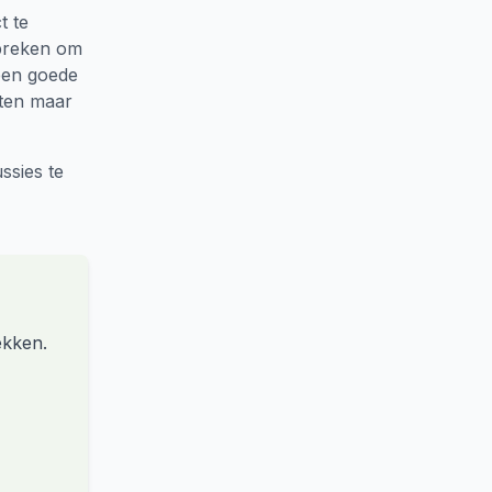
t te
spreken om
 een goede
ften maar
ssies te
ekken.