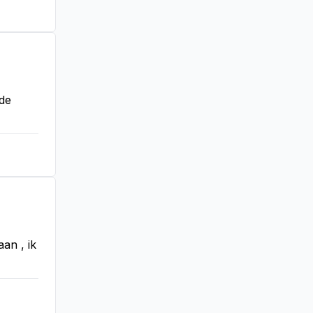
de 
an , ik 