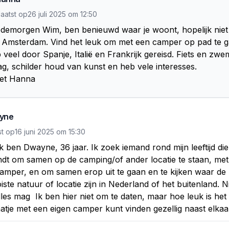
aatst op
26 juli 2025
om
12:50
demorgen Wim, ben benieuwd waar je woont, hopelijk niet t
 Amsterdam. Vind het leuk om met een camper op pad te ga
veel door Spanje, Italië en Frankrijk gereisd. Fiets en zwem
ag, schilder houd van kunst en heb vele interesses.

et Hanna
yne
st op
16 juni 2025
om
15:30
ik ben Dwayne, 36 jaar. Ik zoek iemand rond mijn leeftijd die 
ndt om samen op de camping/of ander locatie te staan, met
amper, en om samen erop uit te gaan en te kijken waar de l
ste natuur of locatie zijn in Nederland of het buitenland. Ni
les mag  Ik ben hier niet om te daten, maar hoe leuk is het a
tje met een eigen camper kunt vinden gezellig naast elkaa