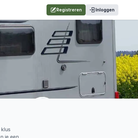
Registreren
Inloggen
 klus
n je een