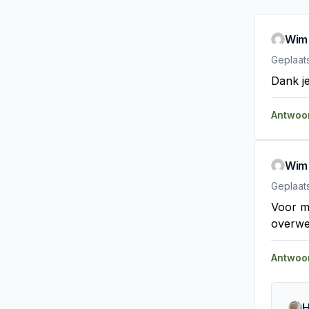
Wim
Geplaat
Dank j
Antwoo
Wim
Geplaat
Voor mi
overw
Antwoo
H