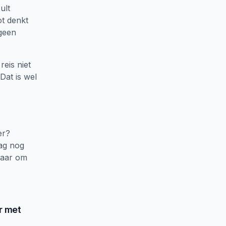
ult
ot denkt
geen
reis niet
Dat is wel
er?
aag nog
laar om
r met